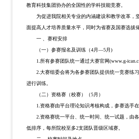
教育科技集团协办的全国性的学科技能竞赛。
为促进我院相关专业的内涵建设和教学改革，坚持
面提高人才培养质量水平，同时为省赛及国赛选拔储备优
一 、赛程安排
（一）参赛报名及训练（4月—5月)
1.所有参赛团队统一通过大赛官网(www.g-ican.
2.大赛组委会将为各参赛团队提供统一竞赛练习平台：h
进行训练。
（二）资格赛（校赛）（5月）
1.资格赛由平台理论知识考核构成，参赛选手在5
2.资格赛统一平台、统一时间、统一试题，由各
低排序，每所院校至多2支团队晋级区域赛。