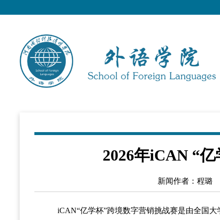
2026年iCAN
新闻作者：程璐
iCAN“亿学杯”跨境数字营销挑战赛是由全国