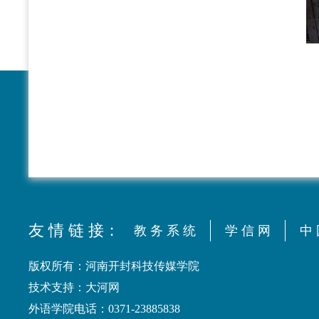
友 情 链 接：
教 务 系 统
学 信 网
中 
版权所有：河南开封科技传媒学院
技术支持：大河网
外语学院电话：0371-23885838